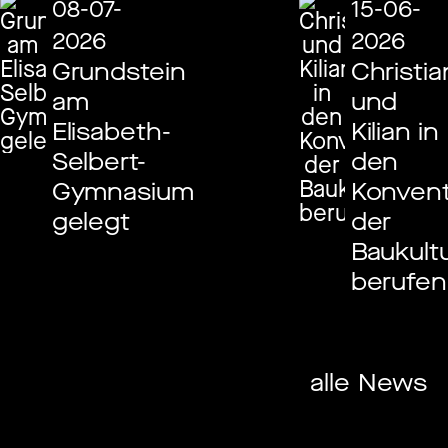
08-07-
15-06-
2026
2026
Grundstein
Christia
am
und
Elisabeth-
Kilian in
Selbert-
den
Gymnasium
Konven
gelegt
der
Baukult
berufen
alle News