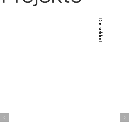
ck
Düsseldorf