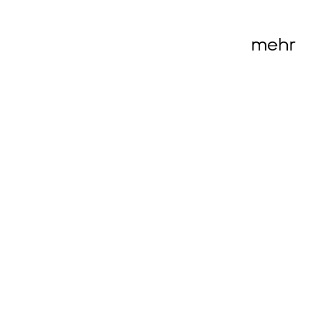
mehr
Themenwelten
BIM