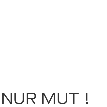
Ma
Aw
So
Th
NUR MUT !