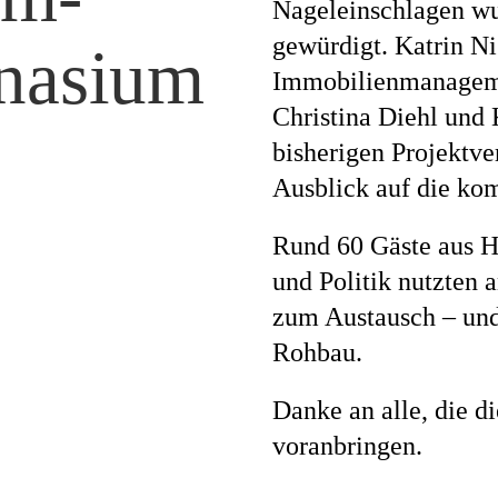
Nageleinschlagen wu
gewürdigt. Katrin 
nasium
Magazi
Immobilienmanagemen
Christina Diehl und 
bisherigen Projektve
Ausblick auf die ko
Awards
Rund 60 Gäste aus H
und Politik nutzten 
zum Austausch – und
Soziales
Rohbau.
Danke an alle, die di
Themen
voranbringen.