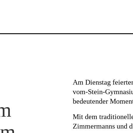
News
Am Dienstag feierten
Profil
vom-Stein-Gymnasiu
bedeutender Moment f
am
Mit dem traditionell
Projekte
om-
Zimmermanns und 