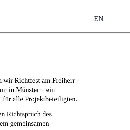
EN
Tog
Nav
 wir Richtfest am Freiherr-
m in Münster – ein
ür alle Projektbeteiligten.
en Richtspruch des
dem gemeinsamen