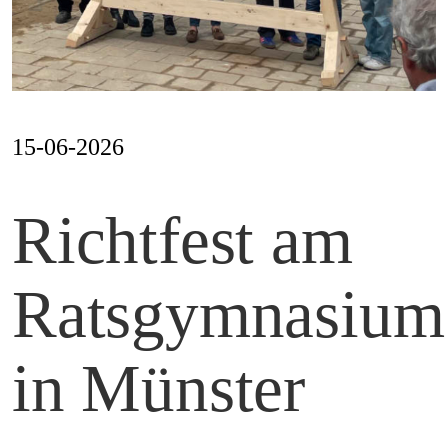
Mag
Aw
15-06-2026
Richtfest am
Soz
Ratsgymnasium
Th
in Münster