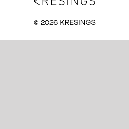
Ma
© 2026 KRESINGS
Aw
So
Th