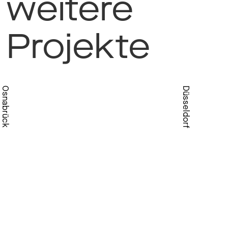
weitere
Projekte
Osnabrück
Düsseldorf