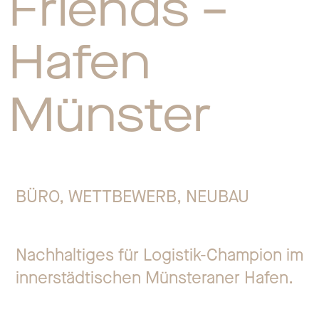
Friends –
Jo
Hafen
Ko
Münster
Datens
BÜRO, WETTBEWERB, NEUBAU
Nachhaltiges für Logistik-Champion im
innerstädtischen Münsteraner Hafen.