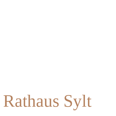
Magazine
Awards
Soziales
Themen
Rathaus Sylt