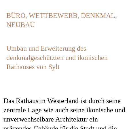
Jobs
BÜRO, WETTBEWERB, DENKMAL,
NEUBAU
Kontakt
Umbau und Erweiterung des
denkmalgeschützten und ikonischen
Rathauses von Sylt
Datenschutz
Impressum
Das Rathaus in Westerland ist durch seine
zentrale Lage wie auch seine ikonische und
unverwechselbare Architektur ein
prägendes Gebäude für die Stadt und die