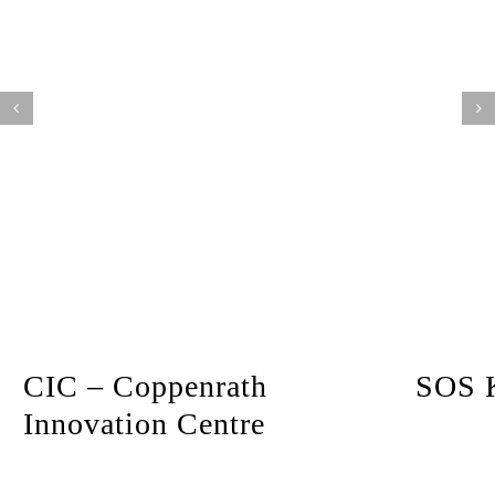
CIC – Coppenrath
SOS K
Innovation Centre