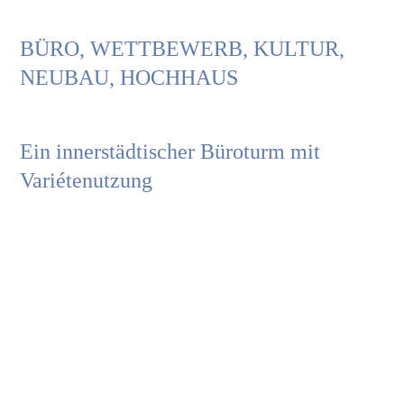
Job
BÜRO, WETTBEWERB, KULTUR,
NEUBAU, HOCHHAUS
Kon
Ein innerstädtischer Büroturm mit
Variétenutzung
Datenschu