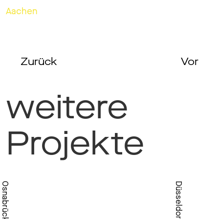
Aachen
Zurück
Vor
weitere
Projekte
Osnabrück
Düsseldorf