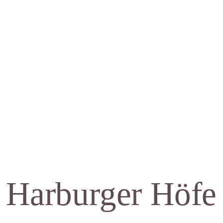
Mag
Aw
Soz
Th
Harburger Höfe