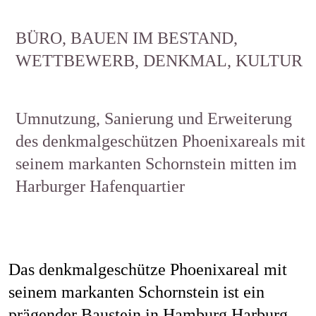
Job
BÜRO, BAUEN IM BESTAND,
WETTBEWERB, DENKMAL, KULTUR
Kon
Umnutzung, Sanierung und Erweiterung
des denkmalgeschützen Phoenixareals mit
seinem markanten Schornstein mitten im
Datenschu
Harburger Hafenquartier
Das denkmalgeschütze Phoenixareal mit
seinem markanten Schornstein ist ein
prägender Baustein in Hamburg Harburg.