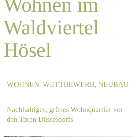
Wohnen im
Jobs
Waldviertel
Kontakt
Hösel
Datenschutz
Impressum
WOHNEN, WETTBEWERB, NEUBAU
Nachhaltiges, grünes Wohnquartier vor
den Toren Düsseldorfs