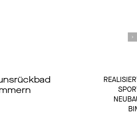
en –
Ho
BILDUNG
LABOR
IN PLANUNG
NEUBAU
UNIVERSITÄT