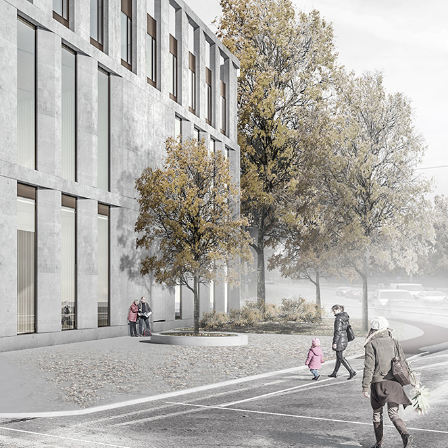
ine
s
es
en