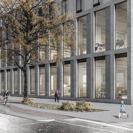
Magaz
Award
Sozial
Them