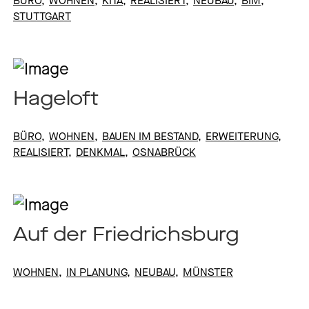
BÜRO
WOHNEN
KITA
REALISIERT
NEUBAU
BIM
Jobs
STUTTGART
Contact
Hageloft
BÜRO
WOHNEN
BAUEN IM BESTAND
ERWEITERUNG
REALISIERT
DENKMAL
OSNABRÜCK
Privacy Policy
Imprint
Auf der Friedrichsburg
WOHNEN
IN PLANUNG
NEUBAU
MÜNSTER