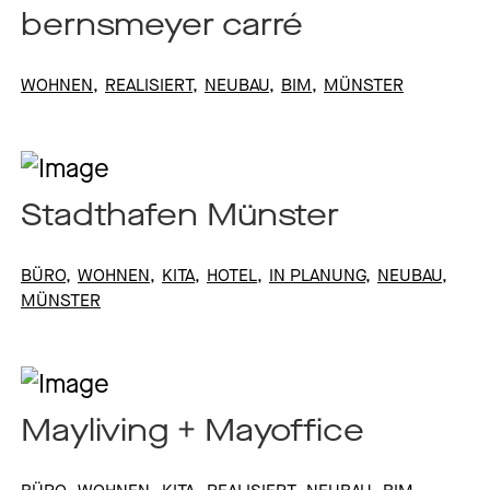
bernsmeyer carré
Magazines
WOHNEN
REALISIERT
NEUBAU
BIM
MÜNSTER
Awards
Stadthafen Münster
Social
BÜRO
WOHNEN
KITA
HOTEL
IN PLANUNG
NEUBAU
Commitment
MÜNSTER
Topics
Mayliving + Mayoffice