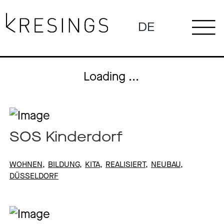
Skip
to
DE
To
content
News
Na
Loading ...
Profile
SOS Kinderdorf
WOHNEN
BILDUNG
KITA
REALISIERT
NEUBAU
Projects
DÜSSELDORF