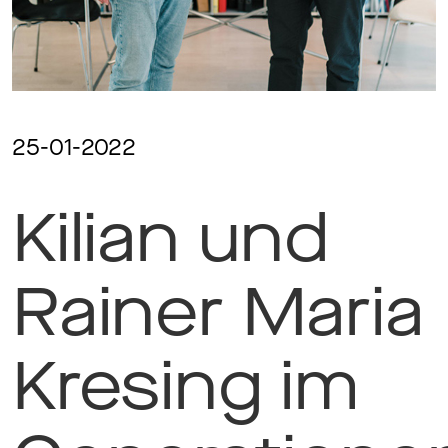
Ma
Aw
25-01-2022
Kilian und
Soc
Co
Rainer Maria
To
Kresing im