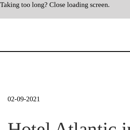
Taking too long? Close loading screen.
Skip
to
content
02-09-2021
Hotel Atlantic i