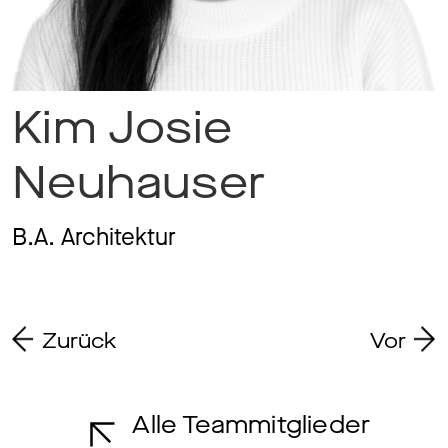
Ma
Kim Josie
Aw
Neuhauser
B.A. Architektur
So
Zurück
Vor
Th
Alle Teammitglieder