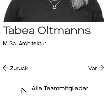
Ma
Tabea Oltmanns
Aw
M.Sc. Architektur
So
Zurück
Vor
Th
Alle Teammitglieder