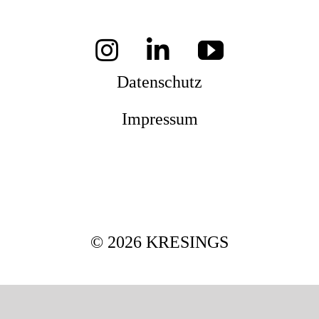
Mag
Datenschutz
Aw
Impressum
Soz
© 2026 KRESINGS
Th