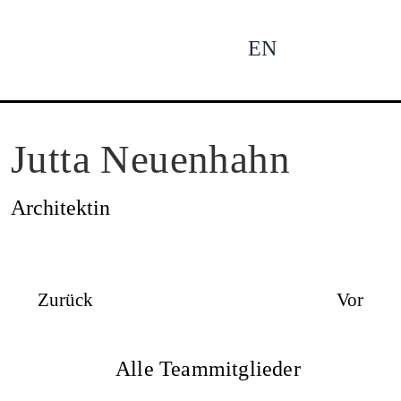
Zum
Inhalt
EN
To
springen
Na
Ne
Jutta Neuenhahn
Architektin
Pro
Zurück
Vor
Pro
Alle Teammitglieder