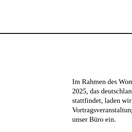
News
Im Rahmen des Women
Profil
2025, das deutschlan
stattfindet, laden wi
Vortragsveranstaltu
Projekte
unser Büro ein.
,