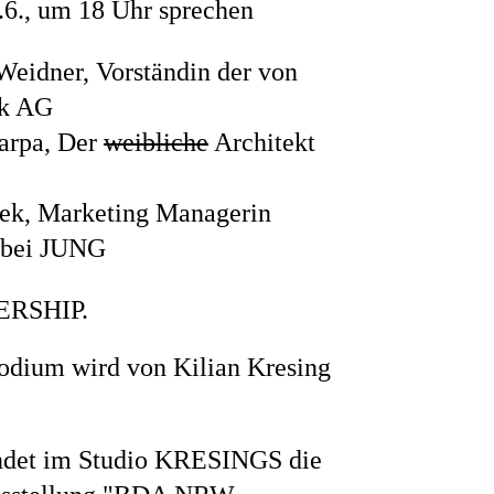
6., um 18 Uhr sprechen
ne
 Weidner, Vorständin der von
ek AG
arpa, Der
weibliche
Architekt
ek, Marketing Managerin
e bei JUNG
ERSHIP.
odium wird von Kilian Kresing
ndet im Studio KRESINGS die