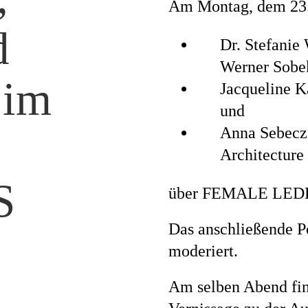
Am Montag, dem 23.
d
Magazi
Dr. Stefanie
Werner Sob
 im
Jacqueline K
und
Awards
Anna Sebecz
Architectur
S
über FEMALE LED
Soziales
Das anschließende P
moderiert.
Themen
Am selben Abend fi