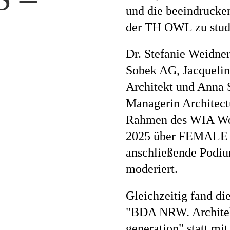
und die beeindrucke
der TH OWL zu stud
Magazi
Dr. Stefanie Weidner
Sobek AG, Jacqueli
Architekt und Anna 
Awards
Managerin Architect
Rahmen des WIA Wom
2025 über FEMALE
Soziales
anschließende Podiu
moderiert.
Gleichzeitig fand di
Themen
"BDA NRW. Architekt
generation" statt mi