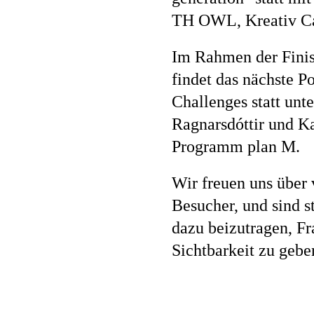
TH OWL, Kreativ C
Jobs
Im Rahmen der Finis
findet das nächste 
Challenges statt unt
Kontakt
Ragnarsdóttir und 
Programm plan M.
Wir freuen uns über
Datenschutz
Besucher, und sind st
dazu beizutragen, Fr
Sichtbarkeit zu gebe