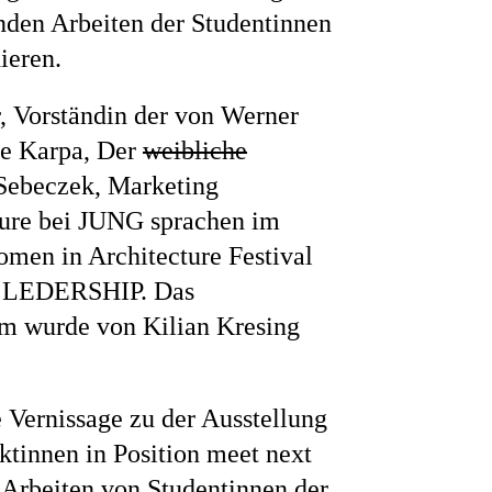
nden Arbeiten der Studentinnen
ieren.
ne
, Vorständin der von Werner
ne Karpa, Der
weibliche
Sebeczek, Marketing
ure bei JUNG sprachen im
en in Architecture Festival
 LEDERSHIP. Das
m wurde von Kilian Kresing
e Vernissage zu der Ausstellung
innen in Position meet next
t Arbeiten von Studentinnen der