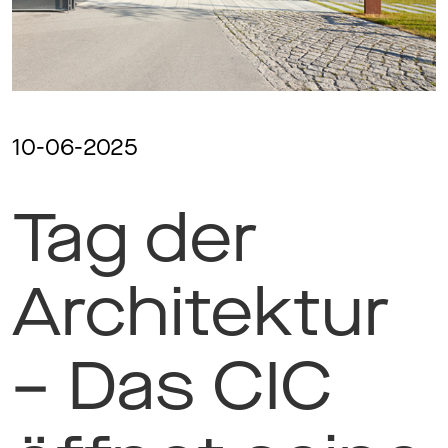
Magazine
Awards
10-06-2025
Tag der
Soziales
Architektur
Themen
– Das CIC