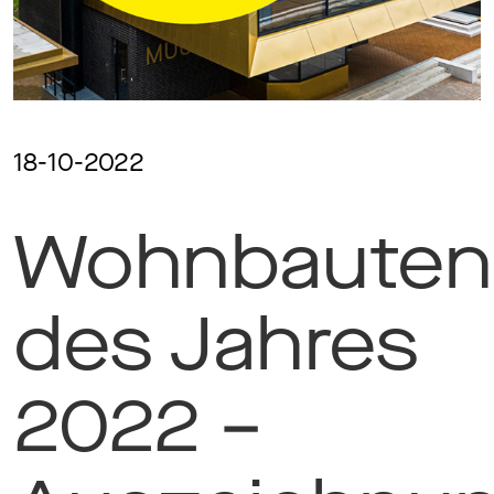
Ma
Aw
18-10-2022
Wohnbauten
Soc
Co
des Jahres
To
2022 –