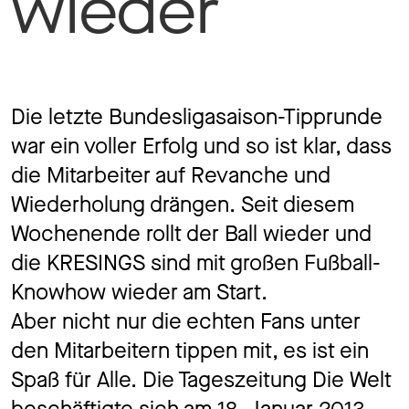
wieder
Jo
Co
Die letzte Bundesligasaison-Tipprunde
war ein voller Erfolg und so ist klar, dass
die Mitarbeiter auf Revanche und
Wiederholung drängen. Seit diesem
Privacy 
Wochenende rollt der Ball wieder und
die KRESINGS sind mit großen Fußball-
Knowhow wieder am Start.
Aber nicht nur die echten Fans unter
den Mitarbeitern tippen mit, es ist ein
Spaß für Alle. Die Tageszeitung Die Welt
beschäftigte sich am 18. Januar 2013