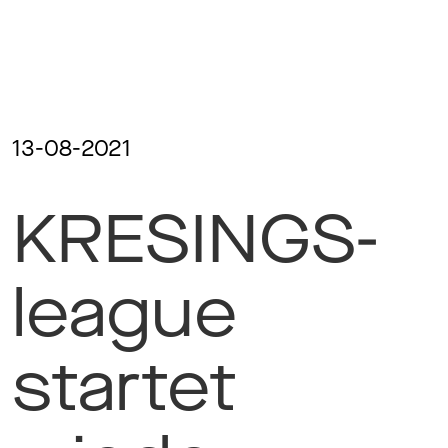
Ma
Aw
13-08-2021
KRESINGS-
Soc
Co
league
To
startet