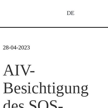
Skip
to
DE
To
content
Na
Ne
28-04-2023
Pro
AIV-
Besichtigung
Pro
des SOS-