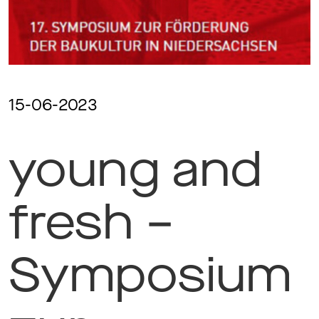
Magazine
Awards
15-06-2023
young and
Soziales
fresh –
Themen
Symposium