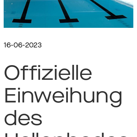
Magazine
Awards
16-06-2023
Offizielle
Soziales
Einweihung
Themen
des