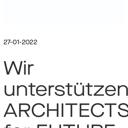
Ma
Aw
27-01-2022
Wir
So
unterstütze
Th
ARCHITECT