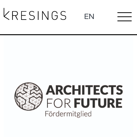
Zum
Inhalt
EN
To
springen
Ne
Na
Pro
Pr