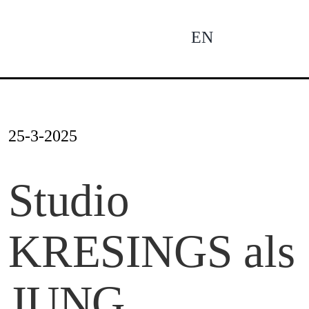
Zum
Inhalt
EN
To
springen
Na
Ne
25-3-2025
Pro
Studio
KRESINGS als
Pro
JUNG