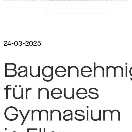
Ma
Aw
24-03-2025
Baugenehmi
So
für neues
Th
Gymnasium