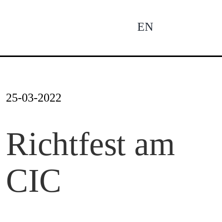
Zum
Inhalt
EN
To
springen
Na
Ne
25-03-2022
Pro
Richtfest am
CIC
Pro