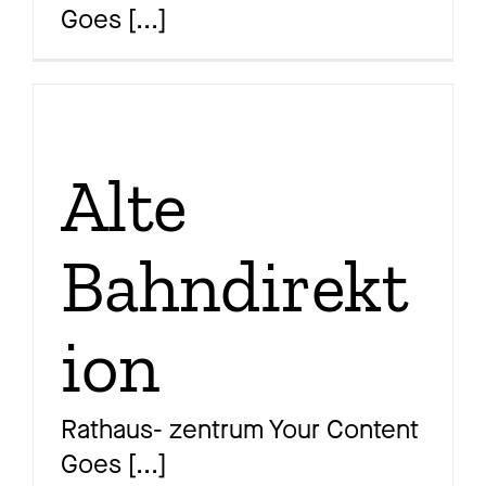
Goes
[...]
Ma
Aw
Alte
Bahndirekt
So
ion
Th
Rathaus- zentrum Your Content
Goes
[...]