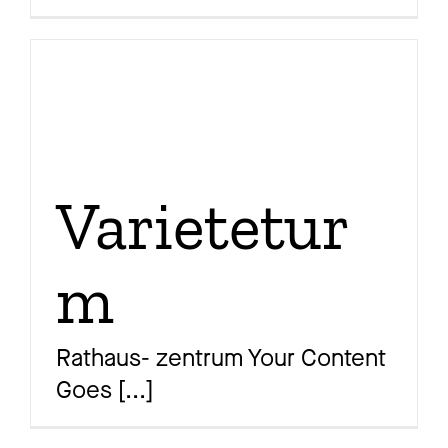
Jo
Ko
Varietetur
Datens
m
Rathaus- zentrum Your Content
Goes
[...]