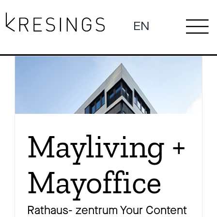
Zum
Inhalt
EN
To
springen
Ne
Na
Pro
Mayliving +
Mayoffice
Pr
Rathaus- zentrum Your Content