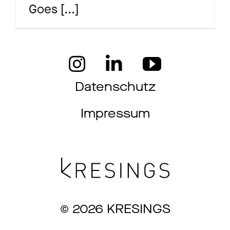
Goes
[...]
Ma
Aw
Datenschutz
Impressum
So
Th
© 2026 KRESINGS