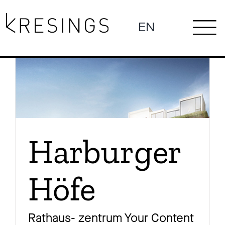
Zum
Inhalt
EN
To
springen
Ne
Na
Pro
Harburger
Höfe
Pr
Rathaus- zentrum Your Content