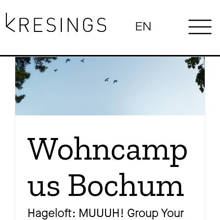
Zum
Inhalt
EN
To
springen
Ne
Na
Pro
Wohncamp
us Bochum
Pr
Hageloft: MUUUH! Group Your