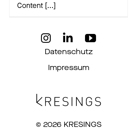
Content
[...]
Ma
Aw
Datenschutz
Impressum
So
Th
© 2026 KRESINGS