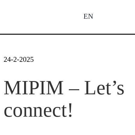
Zum
Inhalt
EN
To
springen
Na
Ne
24-2-2025
Pro
MIPIM – Let’s
connect!
Pro