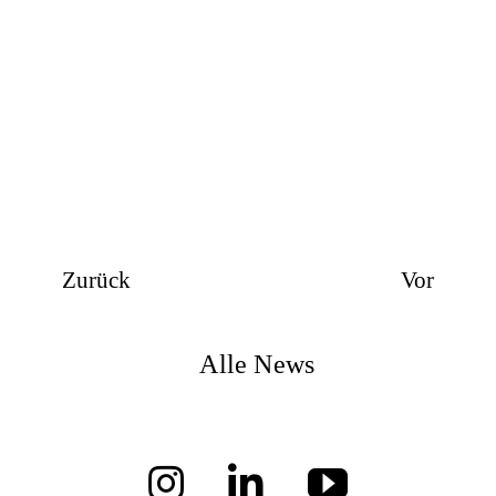
Job
Kon
Datenschu
Zurück
Vor
Alle News