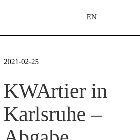
Zum
Inhalt
EN
To
springen
Na
Ne
2021-02-25
Pro
KWArtier in
Karlsruhe –
Pro
Abgabe