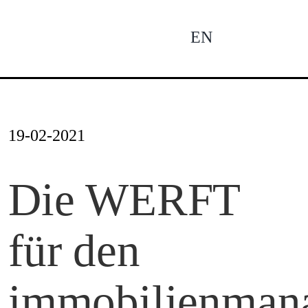
Zum
Inhalt
EN
To
springen
Na
Ne
19-02-2021
Pro
Die WERFT
für den
Pro
immobilienman