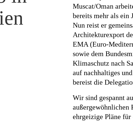
Muscat/Oman arbeite
ien
bereits mehr als ein 
Magazi
Nun reist er gemei
Architekturexport d
EMA (Euro-Mediterr
Awards
sowie dem Bundesmin
Klimaschutz nach S
auf nachhaltiges und
bereist die Delegati
Soziales
Wir sind gespannt au
außergewöhnlichen R
ehrgeizige Pläne für
Themen