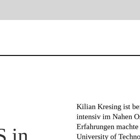
News
Profil
Kilian Kresing ist be
intensiv im Nahen Os
Projekte
Erfahrungen machte e
 in
University of Techn