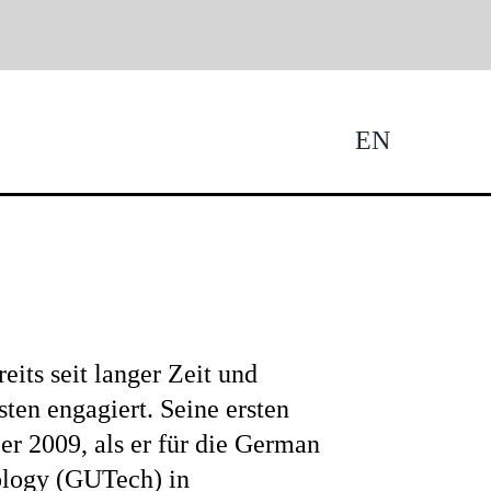
EN
Tog
Nav
reits seit langer Zeit und
ten engagiert. Seine ersten
r 2009, als er für die German
ology (GUTech) in