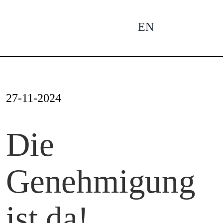
Zum
Inhalt
EN
To
springen
Na
Ne
27-11-2024
Pro
Die
Genehmigung
Pro
ist da!