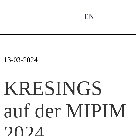
Zum
Inhalt
EN
To
springen
Na
Ne
13-03-2024
Pro
KRESINGS
auf der MIPIM
Pro
2024