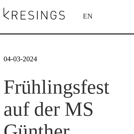
Zum
Inhalt
EN
To
springen
Na
Ne
04-03-2024
Pro
Frühlingsfest
auf der MS
Pro
Günther