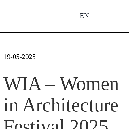
Zum
Inhalt
EN
To
springen
Na
Ne
19-05-2025
Pro
WIA – Women
in Architecture
Pro
Festival 2025