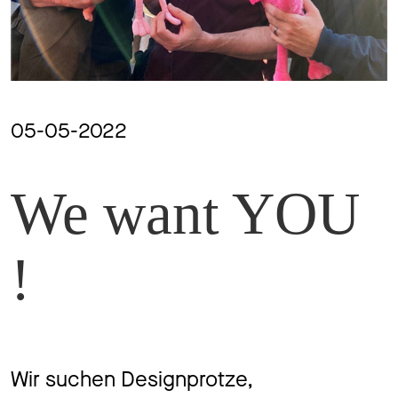
Mag
Aw
05-05-2022
We want YOU
Soz
!
Th
Wir suchen Designprotze,