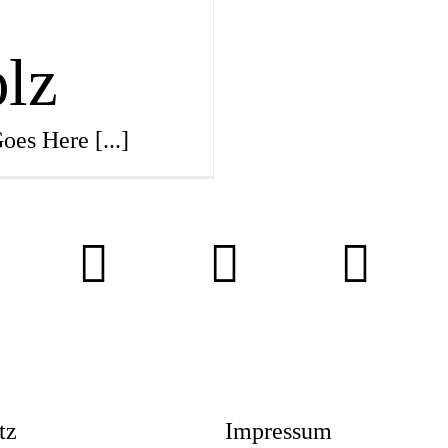
lz
Magazi
Goes Here
[...]
Awards
Soziales
Themen
tz
Impressum