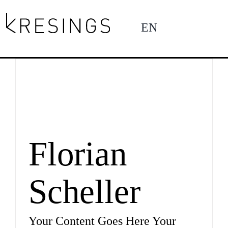
Zum
Inhalt
EN
To
springen
Na
News
Profil
Florian
Scheller
Projekte
Your Content Goes Here Your