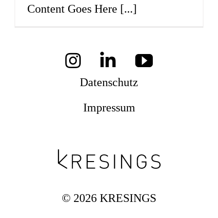
Content Goes Here
[...]
Magazine
Awards
Datenschutz
Impressum
Soziales
Themen
© 2026 KRESINGS