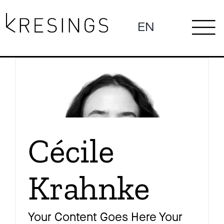
Zum
Inhalt
EN
To
springen
Ne
Na
Pro
Cécile
Krahnke
Pr
Your Content Goes Here Your