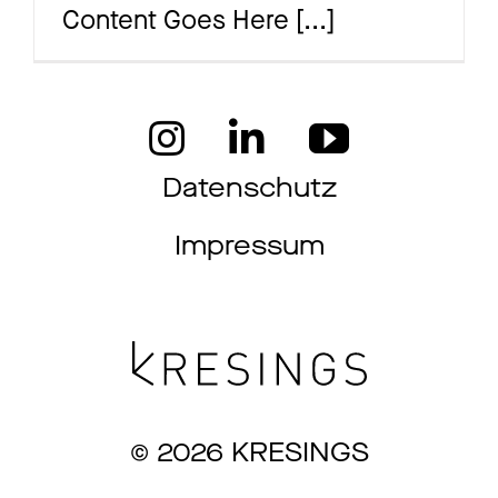
Content Goes Here
[...]
Ma
Aw
Datenschutz
Impressum
So
Th
© 2026 KRESINGS