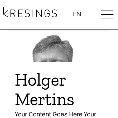
Zum
Inhalt
EN
To
springen
Ne
Na
Pro
Holger
Mertins
Pr
Your Content Goes Here Your