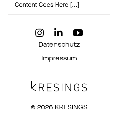
Content Goes Here
[...]
Ma
Aw
Datenschutz
Impressum
So
Th
© 2026 KRESINGS