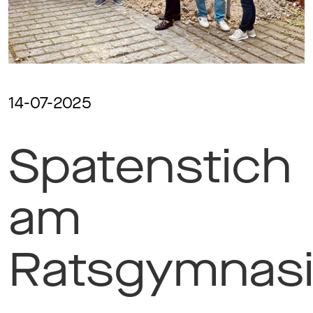
Ma
Aw
14-07-2025
Spatenstich
So
am
Th
Ratsgymnas