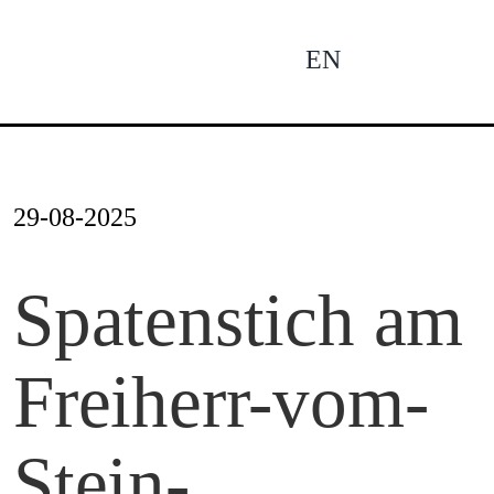
Zum
Inhalt
EN
To
springen
Na
Ne
29-08-2025
Pro
Spatenstich am
Freiherr-vom-
Pro
Stein-