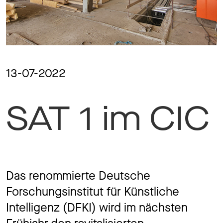
Ma
Aw
13-07-2022
SAT 1 im CIC
So
Th
Das renommierte Deutsche
Forschungsinstitut für Künstliche
Intelligenz (DFKI) wird im nächsten