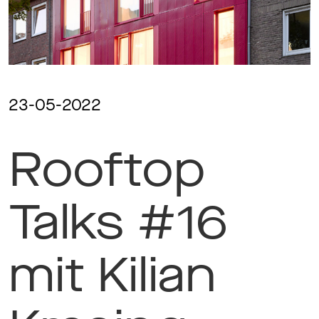
Ma
Aw
23-05-2022
Rooftop
So
Talks #16
Th
mit Kilian